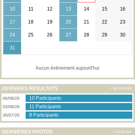
10
11
12
13
14
15
16
17
18
19
20
21
22
23
24
25
26
27
28
29
30
31
Aucun évènement aujourd'hui
DERNIERS RÉSULTATS
+ de résultats
10 Participants
06/08/26
11 Participants
03/08/26
8 Participants
30/07/26
DERNIÈRES PHOTOS
+ de photos