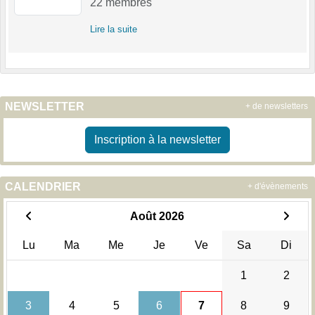
22
membres
Lire la suite
NEWSLETTER
+ de newsletters
Inscription à la newsletter
CALENDRIER
+ d'évènements
Août 2026
Lu
Ma
Me
Je
Ve
Sa
Di
1
2
3
4
5
6
7
8
9