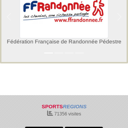
Précedent
Suiv
Fédération Française de Randonnée Pédestre
SPORTS
REGIONS
71356
visites